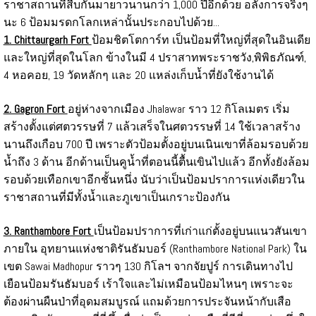
ราชาสถานที่สืบกันมายาวนานกว่า 1,000 ปีอีกด้วย อลังการจริงๆ
นะ 6 ป้อมมรดกโลกเหล่านั้นประกอบไปด้วย...
1. Chittaurgarh Fort
ป้อมชิตโตการ์ท เป็นป้อมที่ใหญ่ที่สุดในอินเดีย
และใหญ่ที่สุดในโลก ข้างในมี 4 ปราสาทพระราชวัง,พิพิธภัณฑ์,
4 หอคอย, 19 วัดหลักๆ และ 20 แหล่งเก็บน้ำที่ยังใช้งานได้
2. Gagron Fort
อยู่ห่างจากเมือง Jhalawar ราว 12 กิโลเมตร เริ่ม
สร้างตั้งแต่ศตวรรษที่ 7 แล้วเสร็จในศตวรรษที่ 14 ใช้เวลาสร้าง
นานถึงเกือบ 700 ปี เพราะตัวป้อมตั้งอยู่บนเนินเขาที่ล้อมรอบด้วย
น้ำถึง 3 ด้าน อีกด้านเป็นคูน้ำที่ตอนนี้ตื้นเขินไปแล้ว อีกทั้งยังล้อม
รอบด้วยเทือกเขาอีกชั้นหนึ่ง นับว่าเป็นป้อมปราการแห่งเดียวใน
ราชาสถานที่มีทั้งน้ำและภูเขาเป็นเกราะป้องกัน
3. Ranthambore Fort
เป็นป้อมปราการที่เก่าแก่ตั้งอยู่บนแนวสันเขา
ภายใน อุทยานแห่งชาติรันธัมบอร์ (Ranthambore National Park) ใน
เขต Sawai Madhopur ราวๆ 130 กิโลฯ จากจัยปูร์ การเดินทางไป
เยือนป้อมรันธัมบอร์ เร้าใจและไม่เหมือนป้อมไหนๆ เพราะจะ
ต้องผ่านผืนป่าที่อุดมสมบูรณ์ แถมด้วยการประจันหน้ากับเสือ