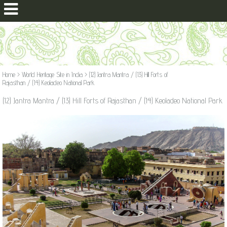
Home
>
World Heritage Site in India
>
(12) Jantra Mantra / (13) Hill Forts of
Rajasthan / (14) Keoladeo National Park
(12) Jantra Mantra / (13) Hill Forts of Rajasthan / (14) Keoladeo National Park