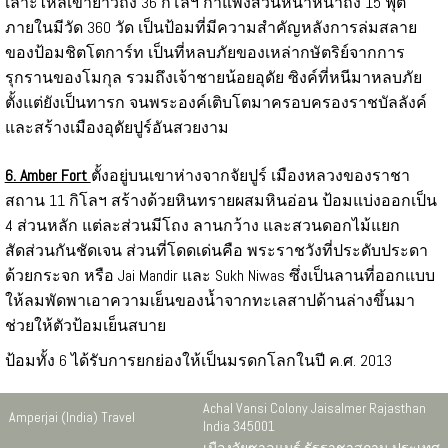
เลาะไหล่เขายาวถึง 36 กิโลฯ กำแพงส่วนหน้าหนาถึง 15 ฟุต
ภายในมีวัด 360 วัด เป็นป้อมที่มีความสำคัญหลังการล่มสลาย
ของป้อมชิตโตการ์ท เป็นที่หลบภัยของเหล่ากษัตริย์จากการ
รุกรานของโมกุล รวมถึงเจ้าชายน้อยอุดัย ซิงค์ที่หนีมาหลบภัย
ตั้งแต่ยังเป็นทารก จนพระองค์เติบโตมาครอบครองราชบัลลังค์
และสร้างเมืองอุดัยปูร์อันสวยงาม
6. Amber Fort
ตั้งอยู่บนเขาห่างจากจัยปูร์ เมืองหลวงของราชา
สถาน 11 กิโลฯ สร้างด้วยหินทรายผสมหินอ่อน ป้อมแบ่งออกเป็น
4 ส่วนหลัก แต่ละส่วนมีโถง ลานกว้าง และสวนดอกไม้แยก
สัดส่วนกันชัดเจน ส่วนที่โดดเด่นคือ พระราชวังที่ประดับประดา
ด้วยกระจก หรือ Jai Mandir และ Sukh Niwas ซึ่งเป็นลานที่ออกแบบ
ให้ลมพัดพาเอาความเย็นของน้ำจากทะเลสาปด้านล่างขึ้นมา
ช่วยให้ตัวป้อมเย็นสบาย
ป้อมทั้ง 6 ได้รับการยกย่องให้เป็นมรดกโลกในปี ค.ศ. 2013
Achal Vansi Colony Jaisalmer Rajasthan
Amperjai (India) Travel
India 345001
เมืองจัยซาลแมร์ รัฐราชาสถาน ประเทศ