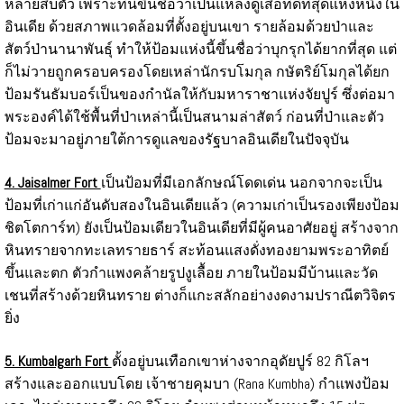
หลายสิบตัว เพราะที่นี่ขึ้นชื่อว่าเป็นแหล่งดูเสือที่ดีที่สุดแห่งหนึ่งใน
อินเดีย ด้วยสภาพแวดล้อมที่ตั้งอยู่บนเขา รายล้อมด้วยป่าและ
สัตว์ป่านานาพันธ์ุ ทำให้ป้อมแห่งนี้ขึ้นชื่อว่าบุกรุกได้ยากที่สุด แต่
ก็ไม่วายถูกครอบครองโดยเหล่านักรบโมกุล กษัตริย์โมกุลได้ยก
ป้อมรันธัมบอร์เป็นของกำนัลให้กับมหาราชาแห่งจัยปูร์ ซึ่งต่อมา
พระองค์ได้ใช้พื้นที่ป่าเหล่านี้เป็นสนามล่าสัตว์ ก่อนที่ป่าและตัว
ป้อมจะมาอยู่ภายใต้การดูแลของรัฐบาลอินเดียในปัจจุบัน
4. Jaisalmer Fort
เป็นป้อมที่มีเอกลักษณ์โดดเด่น นอกจากจะเป็น
ป้อมที่เก่าแก่อันดับสองในอินเดียแล้ว (ความเก่าเป็นรองเพียงป้อม
ชิตโตการ์ท) ยังเป็นป้อมเดียวในอินเดียที่มีผู้คนอาศัยอยู่ สร้างจาก
หินทรายจากทะเลทรายธาร์ สะท้อนแสงดั่งทองยามพระอาทิตย์
ขึ้นและตก ตัวกำแพงคล้ายรูปงูเลื้อย ภายในป้อมมีบ้านและวัด
เชนที่สร้างด้วยหินทราย ต่างก็แกะสลักอย่างงดงามปราณีตวิจิตร
ยิ่ง
5. Kumbalgarh Fort
ตั้งอยู่บนเทือกเขาห่างจากอุดัยปูร์ 82 กิโลฯ
สร้างและออกแบบโดย เจ้าชายคุมบา (Rana Kumbha) กำแพงป้อม