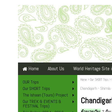
Home
About Us
World Heritage Site i
Home
>
Our SHORT Trips
>
OUR Trips
Our SHORT Trips
Chandigarh - Shimla 
The Ishaan (Tours) Project
Chandigar
Our TREK & EVENTS &
FESTIVAL Trips)
จำนวนวัน:
7 คืน 