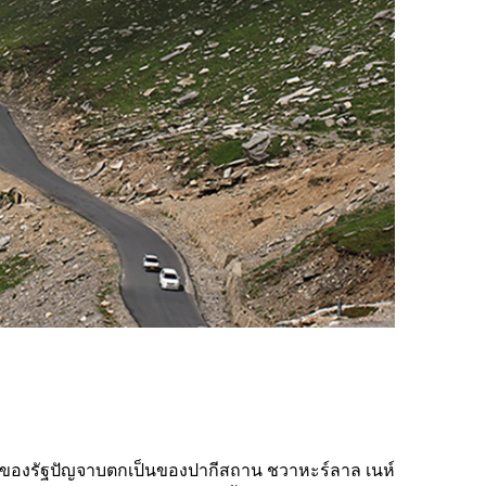
เดิมของรัฐปัญจาบตกเป็นของปากีสถาน ชวาหะร์ลาล เนห์