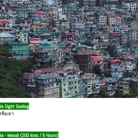
la Sight Seeling
องชิมลา
la - Manali (200 kms / 6 Hours)