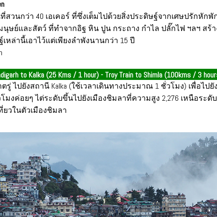
en
้นที่สวนกว่า 40 เอเคอร์ ที่ซึ่งเต็มไปด้วยสิ่งประดิษฐ์จากเศษปรักห
นุษย์และสัตว์ ที่ทำจากอิฐ หิน ปูน กระถาง กำไล ปลั๊กไฟ ฯลฯ สร้างโด
์เหล่านี้เอาไว้แต่เพียงลำพังนานกว่า 15 ปี
h
digarh to Kalka (25 Kms / 1 hour) - Troy Train to Shimla (100kms / 3 hour
รู่ ไปยังสถานี Kalka (ใช้เวลาเดินทางประมาณ 1 ชั่วโมง) เพื่อไปยังส
่วโมงค่อยๆ ไต่ระดับขึ้นไปยังเมืองชิมลาที่ความสูง 2,276 เหนือระดั
เที่ยวในตัวเมืองชิมลา