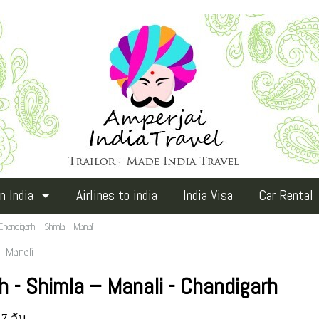
n India
Airlines to india
India Visa
Car Rental
Chandigarh - Shimla - Manali
- Manali
h - Shimla – Manali - Chandigarh
7 วัน