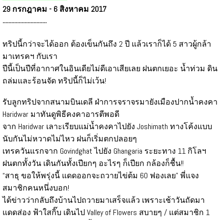
29 กรกฎาคม - 6 สิงหาคม 2017
..............................
ทริปนี้กว่าจะได้ออก ต้องเข็นกันถึง 2 ปี แล้วเราก็ได้ 5 สาวผู้กล้า
มาเทรคฯ กับเรา
ปีนี้เป็นปีที่อากาศในอินเดียไม่ดีเอาเสียเลย ฝนตกเยอะ น้ำท่วม ดิน
ถล่มและร้อนจัด ทริปนี้ก็ไม่เว้น!
รับลูกทริปจากสนามบินเดลี ฝ่าการจราจรมายังเมืองปากน้ำคงคา
Haridwar มาทันดูพิธีคงคาอารตีพอดี
จาก Haridwar เลาะเรียบแม่น้ำคงคาไปยัง Joshimath ทางโค้งแบบ
นับกันไม่หวาดไม่ไหว ฝนก็เริ่มตกปลอยๆ
เทรควันแรกจาก Govindghat ไปยัง Ghangaria ระยะทาง 11 กิโลฯ
ฝนตกทั้งวัน เดินกันทั้งเปียกๆ อะไรๆ ก็เปียก กล้องก็ชื้น!!
“สาธุ ขอให้พรุ่งนี้ แดดออกจะถวายไข่ต้ม 60 ฟองเลย" พี่แจง
สมาชิกคนหนึ่งบอก!
ได้ข่าวว่ากลับถึงบ้านไปถวายมาเสร็จแล้ว เพราะเช้าวันถัดมา
แดดส่อง ฟ้าใสกิ๊บ เดินไป Valley of Flowers สบายๆ / แต่สมาชิก 1