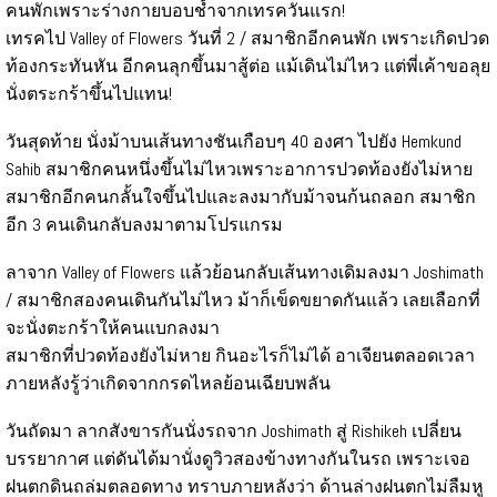
คนพักเพราะร่างกายบอบช้ำจากเทรควันแรก!
เทรคไป Valley of Flowers วันที่ 2 / สมาชิกอีกคนพัก เพราะเกิดปวด
ท้องกระทันหัน อีกคนลุกขึ้นมาสู้ต่อ แม้เดินไม่ไหว แต่พี่เค้าขอลุย
นั่งตระกร้าขึ้นไปแทน!
วันสุดท้าย นั่งม้าบนเส้นทางชันเกือบๆ 40 องศา ไปยัง Hemkund
Sahib สมาชิกคนหนึ่งขึ้นไม่ไหวเพราะอาการปวดท้องยังไม่หาย
สมาชิกอีกคนกลั้นใจขึ้นไปและลงมากับม้าจนก้นถลอก สมาชิก
อีก 3 คนเดินกลับลงมาตามโปรแกรม
ลาจาก Valley of Flowers แล้วย้อนกลับเส้นทางเดิมลงมา Joshimath
/ สมาชิกสองคนเดินกันไม่ไหว ม้าก็เข็ดขยาดกันแล้ว เลยเลือกที่
จะนั่งตะกร้าให้คนแบกลงมา
สมาชิกที่ปวดท้องยังไม่หาย กินอะไรก็ไม่ได้ อาเจียนตลอดเวลา
ภายหลังรู้ว่าเกิดจากกรดไหลย้อนเฉียบพลัน
วันถัดมา ลากสังขารกันนั่งรถจาก Joshimath สู่ Rishikeh เปลี่ยน
บรรยากาศ แต่ดันได้มานั่งดูวิวสองข้างทางกันในรถ เพราะเจอ
ฝนตกดินถล่มตลอดทาง ทราบภายหลังว่า ด้านล่างฝนตกไม่ลืมหู