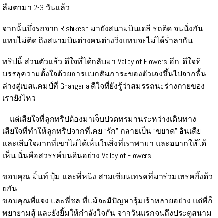
ลืมตามา 2-3 วันแล้ว
จากนั้นบึ่งรถจาก Rishikesh มายังสนามบินเดลี รถติด จนนั่งกัน
แทบไม่ติด ถึงสนามบินต่างคนต่างวิ่งแทบจะไม่ได้ร่ำลากัน
ทริปนี้ ส่วนตัวแล้ว ดีใจที่ได้กลับมา Valley of Flowers อีก! ดีใจที่
บรรลุความตั้งใจด้วยการแบกสัมภาระของตัวเองขึ้นไปจากพื้น
ล่างสู่เบสแคมป์ที่ Ghangaria ดีใจที่ยังรู้ว่าสมรรถนะร่างกายของ
เรายังไหว
… แต่เสียใจที่ลูกทริปต้องมาเจ็บปวดทรมานระหว่างเดินทาง
เสียใจที่ทำให้ลูกทริปจากที่เคย “รัก" กลายเป็น “ขยาด” อินเดีย
และเสียใจมากที่เขาไม่ได้เห็นในสิ่งที่เราพามา และอยากให้ได้
เห็น นั่นคือสวรรค์บนดินอย่าง Valley of Flowers
ขอบคุณ มิ้นท์ ปุ้ม และพี่หนิง สามเซียนเทรคที่มาร่วมเทรคกิ้งด้ว
ยกัน
ขอบคุณพี่แจง และพี่ชล ที่แม้จะมีปัญหารุ้มเร้าหลายอย่าง แต่พี่ก็
พยายามสู้ และยังยิ้มให้กำลังใจกัน จากวันแรกจนถึงประตูสนาม